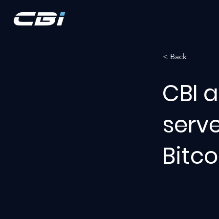
< Back
CBI 
serv
Bitco