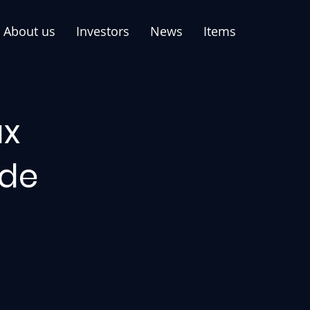
About us
Investors
News
Items
ux
 de